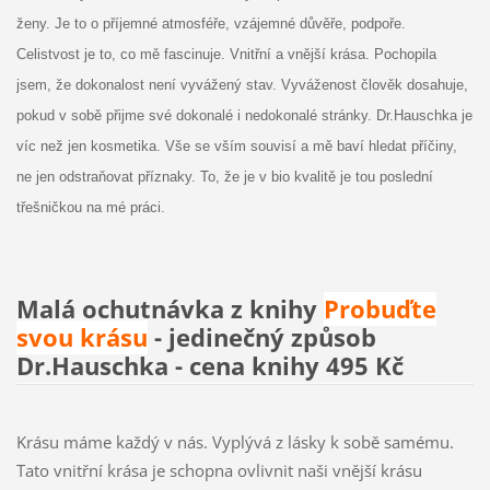
ženy. Je to o příjemné atmosféře, vzájemné důvěře, podpoře.
Celistvost je to, co mě fascinuje. Vnitřní a vnější krása. Pochopila
jsem, že dokonalost není vyvážený stav. Vyváženost člověk dosahuje,
pokud v sobě přijme své dokonalé i nedokonalé stránky. Dr.Hauschka je
víc než jen kosmetika. Vše se vším souvisí a mě baví hledat příčiny,
ne jen odstraňovat příznaky. To, že je v bio kvalitě je tou poslední
třešničkou na mé práci.
Malá ochutnávka z knihy
Probuďte
svou krásu
- jedinečný způsob
Dr.Hauschka - cena knihy 495 Kč
Krásu máme každý v nás. Vyplývá z lásky k sobě samému.
Tato vnitřní krása je schopna ovlivnit naši vnější krásu