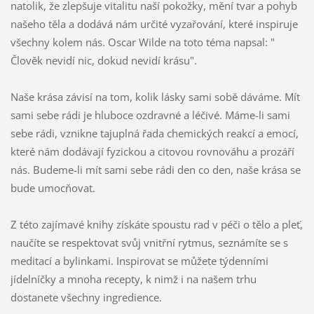
natolik, že zlepšuje vitalitu naší pokožky, mění tvar a pohyb
našeho těla a dodává nám určité vyzařování, které inspiruje
všechny kolem nás. Oscar Wilde na toto téma napsal: "
Člověk nevidí nic, dokud nevidí krásu".
Naše krása závisí na tom, kolik lásky sami sobě dáváme. Mít
sami sebe rádi je hluboce ozdravné a léčivé. Máme-li sami
sebe rádi, vznikne tajuplná řada chemických reakcí a emocí,
které nám dodávají fyzickou a citovou rovnováhu a prozáří
nás. Budeme-li mít sami sebe rádi den co den, naše krása se
bude umocňovat.
Z této zajímavé knihy získáte spoustu rad v péči o tělo a pleť,
naučíte se respektovat svůj vnitřní rytmus, seznámíte se s
meditací a bylinkami. Inspirovat se můžete týdenními
jídelníčky a mnoha recepty, k nimž i na našem trhu
dostanete všechny ingredience.