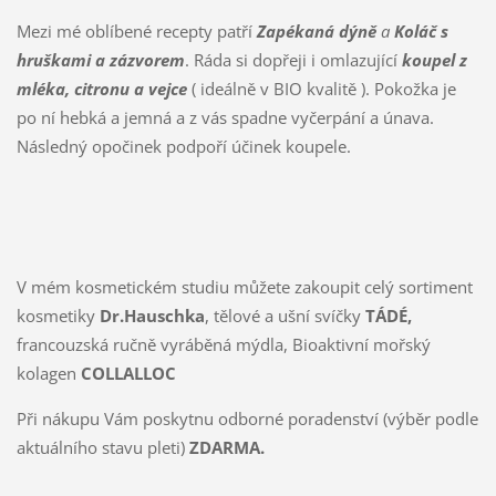
Mezi mé oblíbené recepty patří
Zapékaná dýně
a
Koláč s
hruškami a zázvorem
. Ráda si dopřeji i omlazující
koupel z
mléka, citronu a vejce
( ideálně v BIO kvalitě ). Pokožka je
po ní hebká a jemná a z vás spadne vyčerpání a únava.
Následný opočinek podpoří účinek koupele.
V mém kosmetickém studiu můžete zakoupit celý sortiment
kosmetiky
Dr.Hauschka
, tělové a ušní svíčky
TÁDÉ,
francouzská ručně vyráběná mýdla, Bioaktivní mořský
kolagen
COLLALLOC
Při nákupu Vám poskytnu odborné poradenství (výběr podle
aktuálního stavu pleti)
ZDARMA.