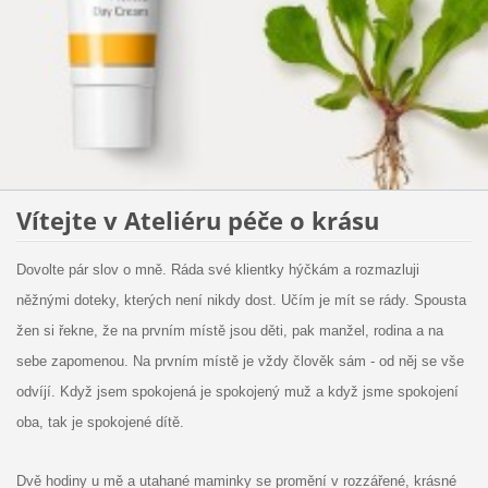
Vítejte v Ateliéru péče o krásu
Dovolte pár slov o mně. Ráda své klientky hýčkám a rozmazluji
něžnými doteky, kterých není nikdy dost. Učím je mít se rády. Spousta
žen si řekne, že na prvním místě jsou děti, pak manžel, rodina a na
sebe zapomenou. Na prvním místě je vždy člověk sám - od něj se vše
odvíjí. Když jsem spokojená je spokojený muž a když jsme spokojení
oba, tak je spokojené dítě.
Dvě hodiny u mě a utahané maminky se promění v rozzářené, krásné